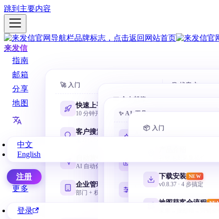
跳到主要内容
来发信
指南
邮箱
🚀 入门
🎯 找客户
分享
📧 个人邮箱
地图
快速上手
AI 数据库
10 分钟开第一封
✨ AI 工具
一句话搜 88
Gmail 邮箱
@gmail.com 谷歌邮箱
📦 入门
客户搜索
域名搜客
AI 学习路线
NEW
全方位找客户
用网址找相
零基础从这里开始
中文
网易邮箱
产品介绍
English
163 / 126 / yeah / 188
自动营销
名称搜客
谷歌地图采集插件
Codex 零基础
AI 自动化邮件序列
用公司名挖
安装、目录、任务与验收
微软邮箱
下载安装
注册
NEW
Outlook / Hotmail
企业管理
领英搜客
v0.8.37 · 4 步搞定
CC Switch 配置
更多
部门 + 权限 + 协作
LinkedIn 
按需管理多套 API
QQ 邮箱
地图获客全流程
NE
@qq.com / @foxmail.com
登录
采集→搜邮箱→营销全