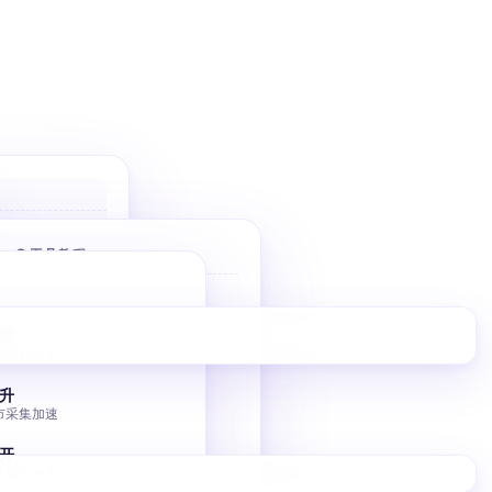
户
 优先高价值
🌐 工具教程
件
Bolt 建站
10 分钟 AI 落地页
家
擎
定目标商家
V0 建站
调控
Vercel V0 AI 建站
升
市采集加速
图床批量转移
小书匠 GitHub 图床
开
集翻倍效率
独立站 SEO 入门