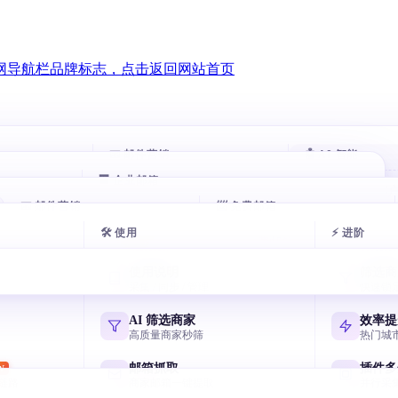
📧 邮件营销
🤖 AI 智能
🏢 企业邮箱
智能跟进
AI 评分客
HOT
HOT
00 万企业
📧 邮件营销
自动跟进未回复客户
📨 免费邮箱
自动打分排序
腾讯企业邮箱
exmail.qq.com
🛠 使用
⚡ 进阶
户
邮件群发
AI 分类邮
AI 多轮开发信
免费邮箱申请
HOT
似客户
AI 写开发信 智能分批
收件箱秒分类
7 天序列 AI 一键生成
主流邮箱注册全攻略
阿里云企业邮箱
使用说明
筛选商
qiye.aliyun.com
户
邮箱验证
AI 风控引
采集 / 同步 / 管理
快速锁
节日逼单话术
飞书企业邮箱
客户
终身免费 退信率<2%
毫秒级熔断与
国庆/圣诞催单模板
Lark/飞书免费企业邮
网易企业邮箱
AI 筛选商家
效率提
qiye.163.com
户
邮件追踪
高质量商家秒筛
热门城
元宝写开发信
决策人
实时打开 / 点击
国产 AI 写高回复信
谷歌企业邮箱
邮箱抓取
插件多
W
Workspace Gmail
链路
商家邮箱一键提取
并行采