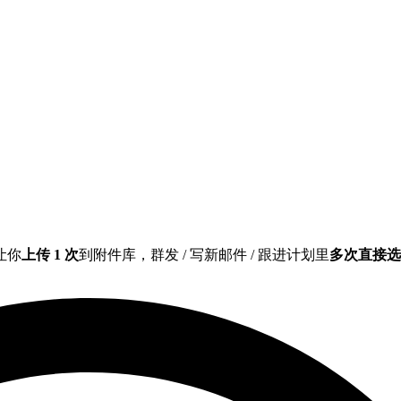
让你
上传 1 次
到附件库，群发 / 写新邮件 / 跟进计划里
多次直接选