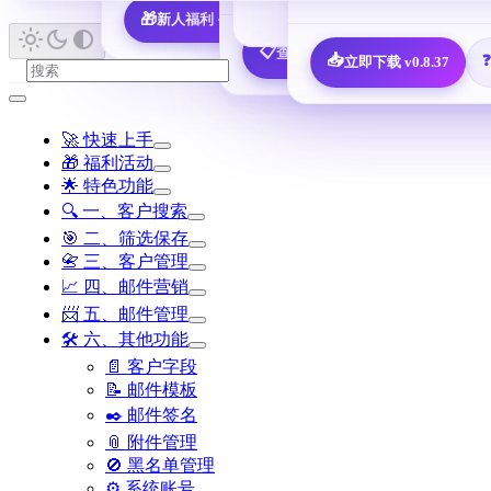
🎁
新人福利 · 7,600 决策人免费领
📖 查看所有指南 
📋
查看全部 25 个邮箱配置教程
📥
立即下载 v0.8.37
🚀 快速上手
🎁 福利活动
🌟 特色功能
🔍 一、客户搜索
🎯 二、筛选保存
📇 三、客户管理
📈 四、邮件营销
📨 五、邮件管理
🛠️ 六、其他功能
📄 客户字段
📝 邮件模板
✒️ 邮件签名
📎 附件管理
🚫 黑名单管理
⚙️ 系统账号