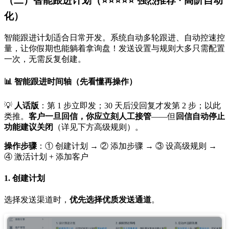
（二）智能跟进计划（⭐⭐⭐⭐⭐ 强烈推荐 · 高阶自动
化）
智能跟进计划适合日常开发。系统自动多轮跟进、自动控速控
量，让你假期也能躺着拿询盘！发送设置与规则大多只需配置
一次，无需反复创建。
📊 智能跟进时间轴（先看懂再操作）
💡
人话版
：第 1 步立即发；30 天后没回复才发第 2 步；以此
类推。
客户一旦回信，你应立刻人工接管
——但
回信自动停止
功能建议关闭
（详见下方高级规则）。
操作步骤
：① 创建计划 → ② 添加步骤 → ③ 设高级规则 →
④ 激活计划 + 添加客户
1. 创建计划
选择发送渠道时，
优先选择优质发送通道
。