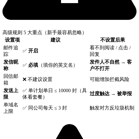
高级规则 5 大重点（新手最容易忽略）
设置项
建议
不设置后果
邮件追
看不到阅读 / 点击 /
✅
开启
踪
回复
发信昵
发件人不自然 → 客
✅
必填
（填你的英文名）
称
户不打开
回信邮
❌ 不建议设置
可能增加拦截风险
箱
发送上
✅ 单计划单日 ≤ 10000 封（具
过度触达 → 被举报
限
体看套餐）
单域名
✅ 同公司每天 ≤ 3 封
触发对方反垃圾机制
上限