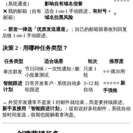
⭐⭐⭐⭐⭐
（系统通道）
影响自有域名信誉
❌ 我的邮箱（自有
适合 1-on-1 手动跟进，
有封号 +
⭐
邮箱）
域名拉黑风险
→
群发一律选「优质发送通道」
；自己的邮箱留着收到回复
后做 1-on-1 手动跟进。
决策 2 · 用哪种任务类型？
任务类型
适合场景
轮次
推荐度
节日问候 / 一次性通知 / 极
只发 1
⭐⭐ 偶尔用
单次群发
小批量测试
轮
⭐⭐⭐⭐⭐
新
智能跟进
日常开发客户 · 系统自动多
3~12 轮
计划
轮跟进
自动
手强推
→ 外贸开发通常不是发 1 封邮件就结束，而是要持续跟进。
新手直接用「智能跟进计划」
：提前设好多轮邮件，系统自动
按时间发送，假期也能躺着拿询盘。