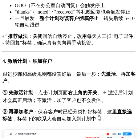
OOO（不在办公室自动回复）会触发停止
"thanks" / "noted" / "received" 等礼貌回复也会触发停止
一旦触发，
整个计划对该客户彻底停止
，错失后续 5~10
轮自动跟进
✅
推荐做法
：
关闭
回信自动停止，改用每天人工扫"电子邮件
- 待回复"标签，确认真有意向再手动接管。
4. 激活计划 + 添加客户
跟进步骤和高级规则都设置好后，最后一步：
先激活、再加客
户
。
① 先激活计划
：点击计划页面
右上角的开关
。⚠️ 激活后计划
才会真正启动；不激活，加了客户也不会发信。
② 再添加客户
：保存客户时已经分类打好标签，这里
直接选
标签
，标签下的联系人会自动加入到计划中 👇