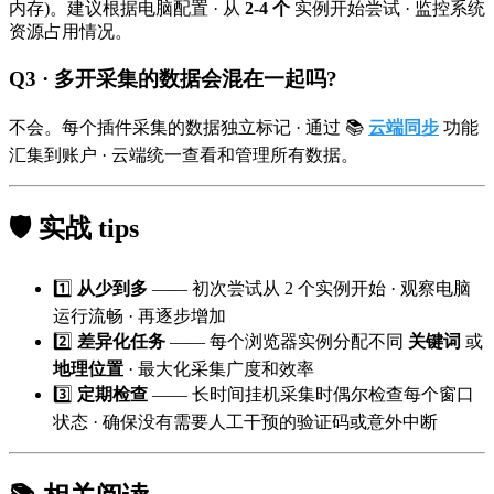
内存)。建议根据电脑配置 · 从
2-4 个
实例开始尝试 · 监控系统
资源占用情况。
Q3 · 多开采集的数据会混在一起吗?
不会。每个插件采集的数据独立标记 · 通过 📚
云端同步
功能
汇集到账户 · 云端统一查看和管理所有数据。
🛡️ 实战 tips
1️⃣
从少到多
—— 初次尝试从 2 个实例开始 · 观察电脑
运行流畅 · 再逐步增加
2️⃣
差异化任务
—— 每个浏览器实例分配不同
关键词
或
地理位置
· 最大化采集广度和效率
3️⃣
定期检查
—— 长时间挂机采集时偶尔检查每个窗口
状态 · 确保没有需要人工干预的验证码或意外中断